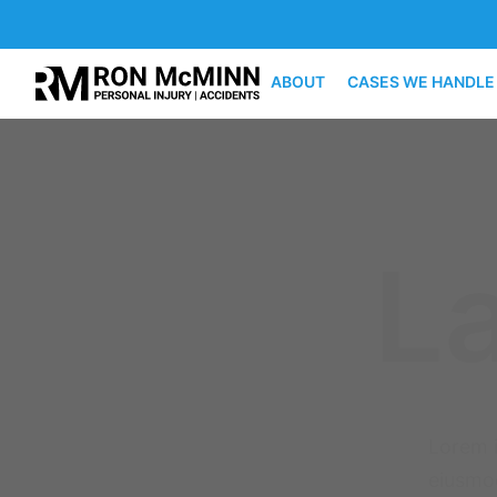
ABOUT
CASES WE HANDLE
L
Lorem i
eiusmod