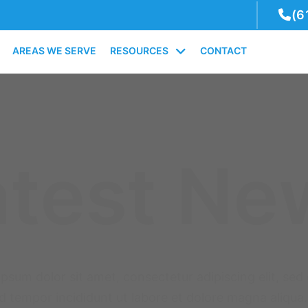
(6
AREAS WE SERVE
RESOURCES
CONTACT
atest Ne
psum dolor sit amet, consectetur adipiscing elit, sed
 tempor incididunt ut labore et dolore magna aliqua.