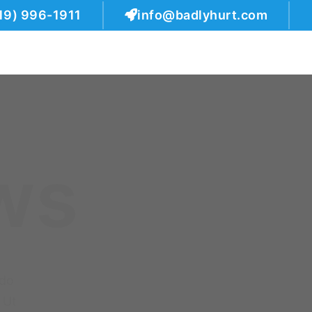
19) 996-1911
info@badlyhurt.com
ws
 do
 Ut