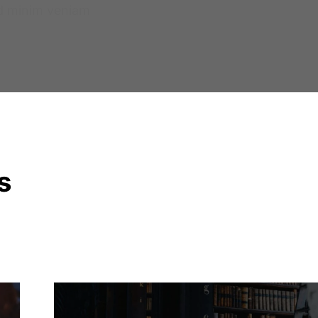
d minim veniam
s