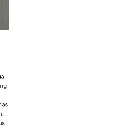
ua.
ing
nas
n.
us